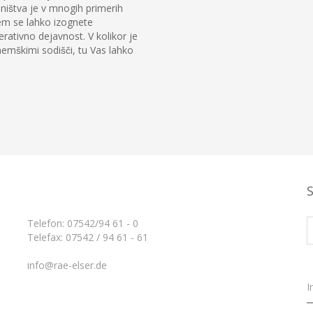
ištva je v mnogih primerih
em se lahko izognete
ativno dejavnost. V kolikor je
nemškimi sodišči, tu Vas lahko
Telefon: 07542/94 61 - 0
Telefax: 07542 / 94 61 - 61
info@rae-elser.de
I