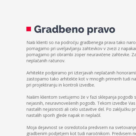
Gradbeno pravo
Naši klienti so na področju gradbenega prava tako naroč
pomagamo pri uveljavljanju zahtevkov v zvezi z napaka
pomagamo pri obrambi zoper neuravičene zahtevke. Zad
neplačanih računov.
Arhitekte podpiramo pri izterjavah neplačanih honorarn
zastopamo tako arhitekte kot v mnogih primerih tudi n
pri projektiranju in kontroli izvedbe.
Našim klientom svetujemo že v fazi sklepanja pogodb s
nejasnih, neuravnovešenih pogodb. Tekom izvedbe Vas 
nastalih nejasnosti ali celo ustavitve del. Po zaključku 
nastalih sporih glede napak in neplačil.
Moja dejavnost se osredotoča predvsem na svetovanje
gradbenim podjetjem kot tudi naročnikom. Predvsem 