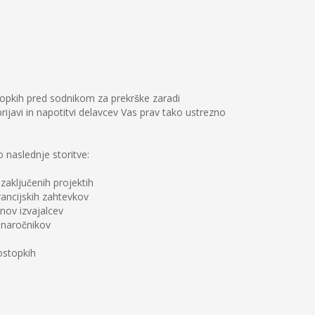
topkih pred sodnikom za prekrške zaradi
prijavi in napotitvi delavcev Vas prav tako ustrezno
naslednje storitve:
 zaključenih projektih
rancijskih zahtevkov
unov izvajalcev
 naročnikov
ostopkih