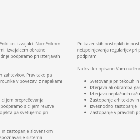
niki kot izvajalci. Naročnikom
Pri kazenskih postopkih in pos
mi, izvajalcem obratno
neizpolnjevanja regularijev pri 
nje podpiramo pri izterjavah
podpiram.
Na kratko opisano Vam nudimo 
ih zahtevkov. Prav tako pa
aročnike v povezavi z napakami
Svetovanje pri tekočih in
Izterjava ali obramba ga
Izterjava neplačanih rač
 ciljem preprečevanja
Zastopanje arhitektov in
podpiramo s ciljem rešitve
Izvesnodno zastopanje
projekta pa svetujemo pri
Zastopanje v pravdnih p
 in zastopanje slovenskim
nepoznavanje sistema