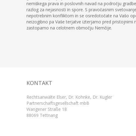
nemškega prava in poslovnih navad na področju gradben
razlog za nejasnosti in spore. S pravočasnim svetovanj
nepotrebnim konfliktom in se osredotočate na Vašo oper
neizogibno pa Vaše terjatve izterjamo pred pristojnimi 
zastopamo na celotnem območju Nemčije.
KONTAKT
Rechtsanwälte Elser, Dr. Kohnke, Dr. Kugler
Partnerschaftsgesellschaft mbB
Wangener Straße 18
88069 Tettnang